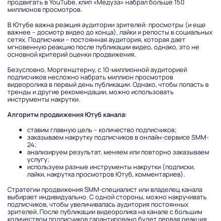
продвигать в YouTube, клип «Медуза» набрал больше 150
миллионов просмотров.
В Ютубе важна реакция аудитории зрителей: просмотры (и еще
важнее – досмотр видео до конца), лайки и репосты в социальных
сетях. Подписчики – постоянная аудитория, которая дает
мгновенную реакцию после публикации видео, однако, это не
основной критерий оценки продвижения.
Безусловно, Моргенштерну, с 10-миллионной аудиторией
подписчиков несложно набрать миллион просмотров
видеоролика в первый день публикации. Однако, чтобы попасть в
тренды и другие рекомендации, можно использовать
инструменты накрутки.
Алгоритм продвижения Ютуб канала:
ставим главную цель – количество подписчиков;
заказываем накрутку подписчиков в онлайн-сервисе SMM-
24;
анализируем результат, меняем или повторно заказываем
услугу;
используем разные инструменты накрутки (подписки,
лайки, накрутка просмотров Ютуб, комментариев).
Стратегии продвижения SMM-специалист или владелец канала
выбирает индивидуально. С одной стороны, можно накручивать
подписчиков, чтобы увеличивалась аудитория постоянных
зрителей. После публикации видеоролика на канале с большим
количеством подписчиков гарантировано будет первая реакция